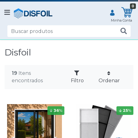
0
Disfoil
19
Itens
encontrados
Filtro
Ordenar
36
%
25
%