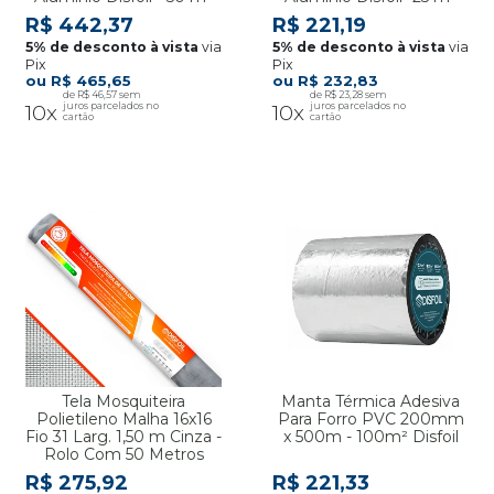
R$ 442,37
R$ 221,19
via
via
Pix
Pix
R$ 465,65
R$ 232,83
R$ 46,57
R$ 23,28
10x
10x
Tela Mosquiteira
Manta Térmica Adesiva
Polietileno Malha 16x16
Para Forro PVC 200mm
Fio 31 Larg. 1,50 m Cinza -
x 500m - 100m² Disfoil
Rolo Com 50 Metros
R$ 275,92
R$ 221,33