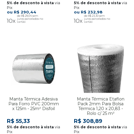
via
via
Pix
Pix
R$ 290,44
R$ 232,98
R$ 29,04
R$ 23,30
10x
10x
Manta Térmica Adesiva
Manta Térmica Etaflon
Para Forro PVC 200mm
Pack 2mm Para Bolsa
x 125m - 25m² Disfoil
Térmica 1,20 x 20,83 -
Rolo c/ 25 m²
R$ 55,33
R$ 308,89
via
via
Pix
Pix