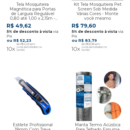
Tela Mosquiteira
Kit Tela Mosquiteira Pet
Magnética para Portas
Screen Sob Medida
de Largura Regulável
Várias Cores - Monte
0,80 até 1,00 x 2,15m -
você mesmo
Disfoil
R$ 49,62
R$ 79,60
via
via
Pix
Pix
R$ 52,23
R$ 83,79
R$ 5,22
R$ 8,38
10x
10x
Estilete Profissional
Manta Termo Acústica
18mm Com Trava
Para Telhado Espuma