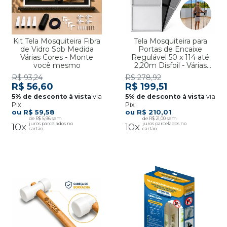
Kit Tela Mosquiteira Fibra
Tela Mosquiteira para
de Vidro Sob Medida
Portas de Encaixe
Várias Cores - Monte
Regulável 50 x 114 até
você mesmo
2,20m Disfoil - Várias
Cores
R$ 93,24
R$ 278,92
R$ 56,60
R$ 199,51
via
via
Pix
Pix
R$ 59,58
R$ 210,01
R$ 5,96
R$ 21,00
10x
10x