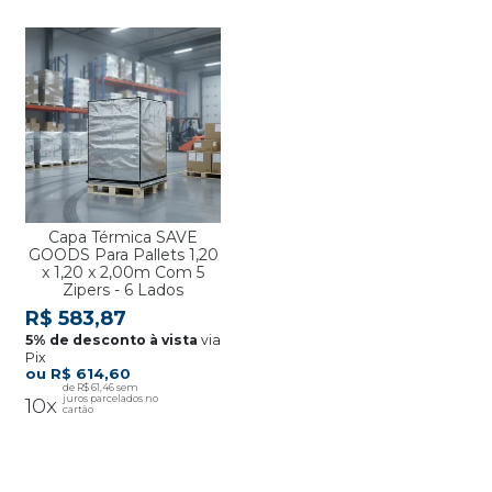
Capa Térmica SAVE
GOODS Para Pallets 1,20
x 1,20 x 2,00m Com 5
Zipers - 6 Lados
R$ 583,87
via
Pix
R$ 614,60
R$ 61,46
10x