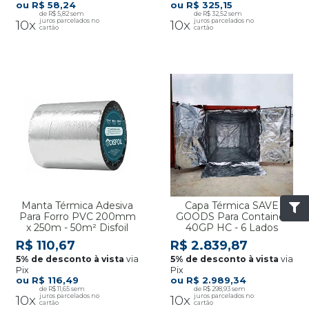
R$ 58,24
R$ 325,15
R$ 5,82
R$ 32,52
10x
10x
Manta Térmica Adesiva
Capa Térmica SAVE
Para Forro PVC 200mm
GOODS Para Container
x 250m - 50m² Disfoil
40GP HC - 6 Lados
R$ 110,67
R$ 2.839,87
via
via
Pix
Pix
R$ 116,49
R$ 2.989,34
R$ 11,65
R$ 298,93
10x
10x