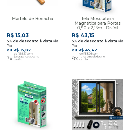
Martelo de Borracha
Tela Mosquiteira
Magnética para Portas
0,90 x 2,15m - Disfoil
R$ 15,03
R$ 43,15
via
via
Pix
Pix
R$ 15,82
R$ 45,42
R$ 5,27
R$ 5,05
3x
9x