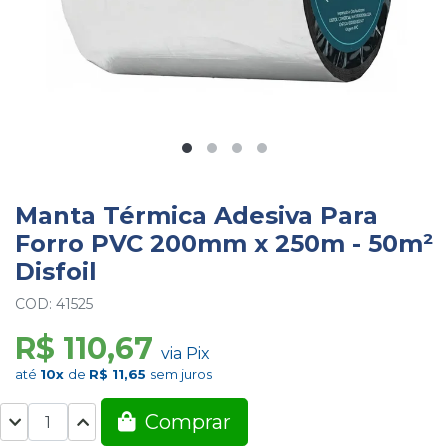
Manta Térmica Adesiva Para
Forro PVC 200mm x 250m - 50m²
Disfoil
COD: 41525
R$ 110,67
via Pix
até
10x
de
R$ 11,65
sem juros
Comprar