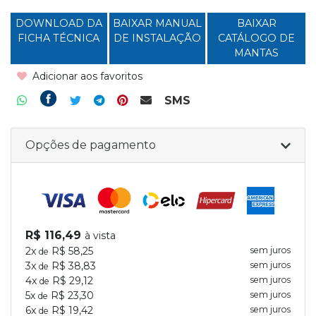
DOWNLOAD DA
BAIXAR MANUAL
BAIXAR
FICHA TÉCNICA
DE INSTALAÇÃO
CATÁLOGO DE
MANTAS
Adicionar aos favoritos
SMS
Opções de pagamento
R$ 116,49
à vista
2x
R$ 58,25
sem juros
de
3x
R$ 38,83
sem juros
de
4x
R$ 29,12
sem juros
de
5x
R$ 23,30
sem juros
de
6x
R$ 19,42
sem juros
de