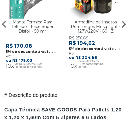
Manta Térmica Para
Armadilha de Insetos
Telhado 1 Face Super
Pernilongos MosqLight -
Disfoil - 50 m²
127V/220V - 60HZ
R$ 256,89
R$ 194,62
R$ 170,08
via
via
Pix
Pix
R$ 204,86
R$ 179,03
R$ 20,49
10x
R$ 17,90
10x
#
Descrição do produto
Capa Térmica SAVE GOODS Para Pallets 1,20
x 1,20 x 1,60m Com 5 Zíperes e 6 Lados