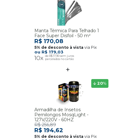
Manta Térmica Para Telhado 1
Face Super Disfoil - 50 m²
R$ 170,08
via Pix
R$ 179,03
10x
R$ 17,90
20
%
Armadilha de Insetos
Pernilongos MosqLight -
127V/220V - 60HZ
R$ 256,89
R$ 194,62
via Pix