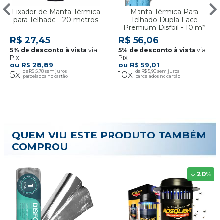
Fixador de Manta Térmica
Manta Térmica Para
para Telhado - 20 metros
Telhado Dupla Face
Premium Disfoil - 10 m²
R$ 27,45
R$ 56,06
via
via
Pix
Pix
R$ 28,89
R$ 59,01
5x
R$ 5,78
10x
R$ 5,90
QUEM VIU ESTE PRODUTO TAMBÉM
COMPROU
20
%