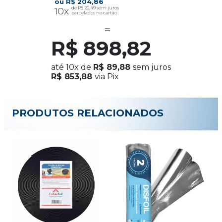
R$ 204,86
10x
R$ 20,49
R$ 898,82
até
10x
de
R$ 89,88
sem juros
R$ 853,88
via Pix
PRODUTOS RELACIONADOS