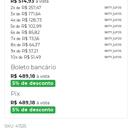
R$ 514,93
à vista
2x
R$ 257,47
sem juros
de
3x
R$ 171,64
sem juros
de
4x
R$ 128,73
sem juros
de
5x
R$ 102,99
sem juros
de
6x
R$ 85,82
sem juros
de
7x
R$ 73,56
sem juros
de
8x
R$ 64,37
sem juros
de
9x
R$ 57,21
sem juros
de
10x
R$ 51,49
sem juros
de
Boleto bancário
R$ 489,18
à vista
5% de desconto
Pix
R$ 489,18
à vista
5% de desconto
SKU: 41535