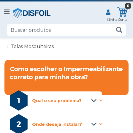
0
Telas Mosquiteiras
Como escolher o Impermeabilizante
correto para minha obra?