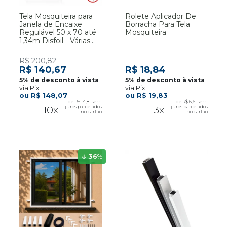
Tela Mosquiteira para
Rolete Aplicador De
Janela de Encaixe
Borracha Para Tela
Regulável 50 x 70 até
Mosquiteira
1,34m Disfoil - Várias
Cores
R$ 200,82
R$ 140,67
R$ 18,84
via Pix
via Pix
R$ 148,07
R$ 19,83
R$ 14,81
R$ 6,61
10x
3x
36
%