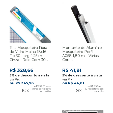
Tela Mosquiteira Fibra
Montante de Alumínio
de Vidro Malha 18x16
Mosquiteiro Perfil
Fio 30 Larg. 1,25 m
A058 1,80 m – Várias
Cinza - Rolo Com 30
Cores
Metros
R$ 328,66
R$ 41,81
via Pix
via Pix
R$ 345,96
R$ 44,01
R$ 34,60
R$ 5,50
10x
8x