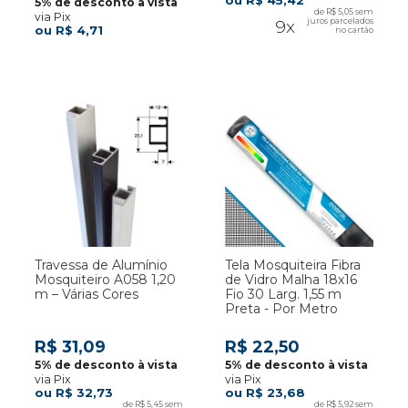
R$ 45,42
R$ 5,05
via Pix
9x
R$ 4,71
Travessa de Alumínio
Tela Mosquiteira Fibra
Mosquiteiro A058 1,20
de Vidro Malha 18x16
m – Várias Cores
Fio 30 Larg. 1,55 m
Preta - Por Metro
R$ 31,09
R$ 22,50
via Pix
via Pix
R$ 32,73
R$ 23,68
R$ 5,45
R$ 5,92