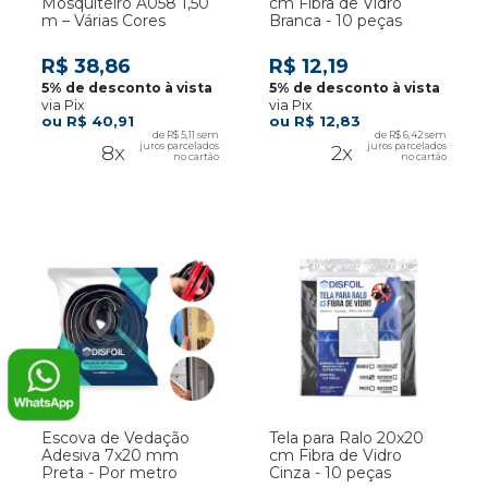
Mosquiteiro A058 1,50
cm Fibra de Vidro
m – Várias Cores
Branca - 10 peças
R$ 38,86
R$ 12,19
via Pix
via Pix
R$ 40,91
R$ 12,83
R$ 5,11
R$ 6,42
8x
2x
Escova de Vedação
Tela para Ralo 20x20
Adesiva 7x20 mm
cm Fibra de Vidro
Preta - Por metro
Cinza - 10 peças