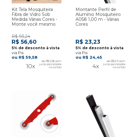
Kit Tela Mosquiteira
Montante Perfil de
Fibra de Vidro Sob
Alumínio Mosquiteiro
Medida Várias Cores -
A058 1,00 m - Várias
Monte você mesmo
Cores
R$ 93,24
R$ 56,60
R$ 23,23
via Pix
via Pix
R$ 59,58
R$ 24,45
R$ 5,96
R$ 6,11
10x
4x