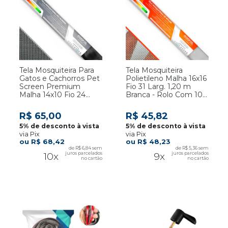
Tela Mosquiteira Para
Tela Mosquiteira
Gatos e Cachorros Pet
Polietileno Malha 16x16
Screen Premium
Fio 31 Larg. 1,20 m
Malha 14x10 Fio 24
Branca - Rolo Com 10
Larg. 1,20m Preto - Por
Metros
Metro
R$ 65,00
R$ 45,82
via Pix
via Pix
R$ 68,42
R$ 48,23
R$ 6,84
R$ 5,36
10x
9x