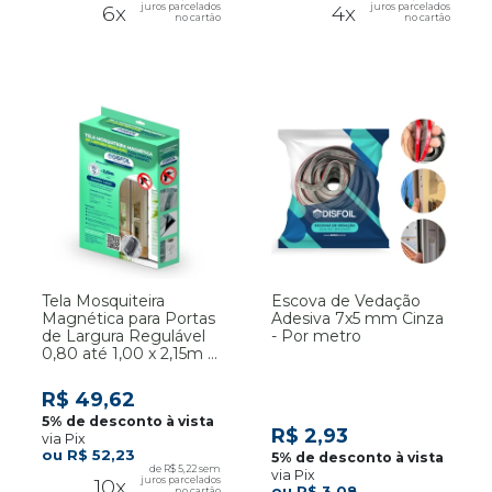
6x
4x
Tela Mosquiteira
Escova de Vedação
Magnética para Portas
Adesiva 7x5 mm Cinza
de Largura Regulável
- Por metro
0,80 até 1,00 x 2,15m -
Disfoil
R$ 49,62
R$ 2,93
via Pix
R$ 52,23
R$ 5,22
via Pix
10x
R$ 3,08