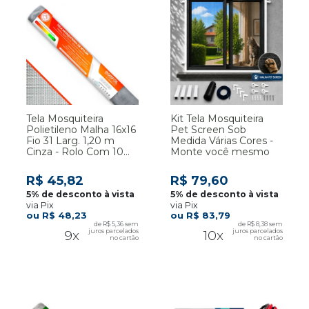
Tela Mosquiteira
Kit Tela Mosquiteira
Polietileno Malha 16x16
Pet Screen Sob
Fio 31 Larg. 1,20 m
Medida Várias Cores -
Cinza - Rolo Com 10
Monte você mesmo
Metros
R$ 45,82
R$ 79,60
via Pix
via Pix
R$ 48,23
R$ 83,79
R$ 5,36
R$ 8,38
9x
10x