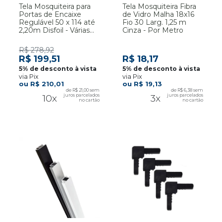
Tela Mosquiteira para
Tela Mosquiteira Fibra
Portas de Encaixe
de Vidro Malha 18x16
Regulável 50 x 114 até
Fio 30 Larg. 1,25 m
2,20m Disfoil - Várias
Cinza - Por Metro
Cores
R$ 278,92
R$ 199,51
R$ 18,17
via Pix
via Pix
R$ 210,01
R$ 19,13
R$ 21,00
R$ 6,38
10x
3x