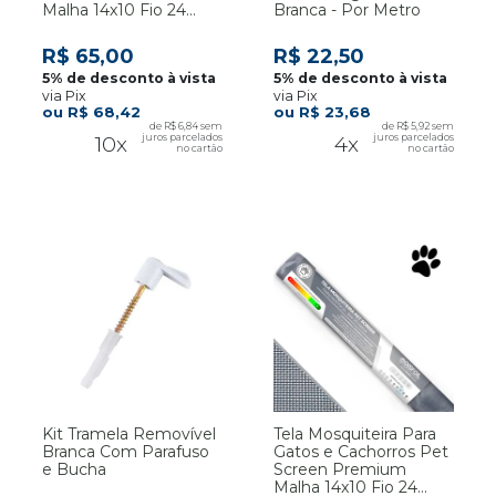
Malha 14x10 Fio 24
Branca - Por Metro
Larg. 1,20 m Cinza -
Por Metro
R$ 65,00
R$ 22,50
via Pix
via Pix
R$ 68,42
R$ 23,68
R$ 6,84
R$ 5,92
10x
4x
Kit Tramela Removível
Tela Mosquiteira Para
Branca Com Parafuso
Gatos e Cachorros Pet
e Bucha
Screen Premium
Malha 14x10 Fio 24