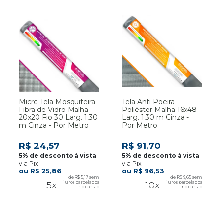
Micro Tela Mosquiteira
Tela Anti Poeira
Fibra de Vidro Malha
Poliéster Malha 16x48
20x20 Fio 30 Larg. 1,30
Larg. 1,30 m Cinza -
m Cinza - Por Metro
Por Metro
R$ 24,57
R$ 91,70
via Pix
via Pix
R$ 25,86
R$ 96,53
R$ 5,17
R$ 9,65
5x
10x