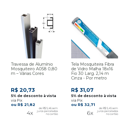
Travessa de Alumínio
Tela Mosquiteira Fibra
Mosquiteiro A058 0,80
de Vidro Malha 18x16
m – Várias Cores
Fio 30 Larg. 2,14 m
Cinza - Por metro
R$ 20,73
R$ 31,07
via Pix
via Pix
R$ 21,82
R$ 32,71
R$ 5,46
R$ 5,45
4x
6x