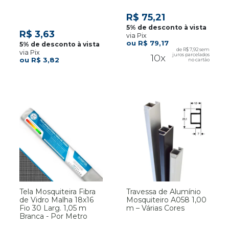
Larg. 1,50m Cinza - Por
Metro
R$ 75,21
R$ 3,63
via Pix
R$ 79,17
R$ 7,92
via Pix
10x
R$ 3,82
Tela Mosquiteira Fibra
Travessa de Alumínio
de Vidro Malha 18x16
Mosquiteiro A058 1,00
Fio 30 Larg. 1,05 m
m – Várias Cores
Branca - Por Metro