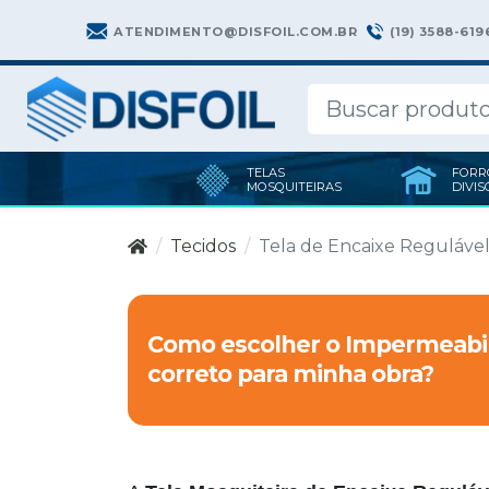
(19) 3588-619
ATENDIMENTO@DISFOIL.COM.BR
TELAS
FORR
MOSQUITEIRAS
DIVIS
Tecidos
Tela de Encaixe Reguláve
Como escolher o Impermeabil
correto para minha obra?