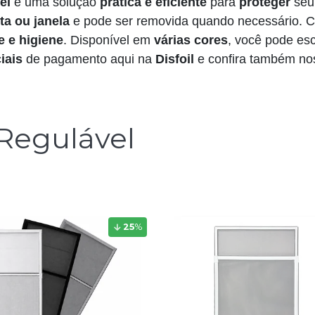
el
é uma solução
prática e eficiente
para
proteger
seu 
ta ou janela
e pode ser removida quando necessário. Co
e e higiene
. Disponível em
várias cores
, você pode es
iais
de pagamento aqui na
Disfoil
e confira também n
 Regulável
25
%