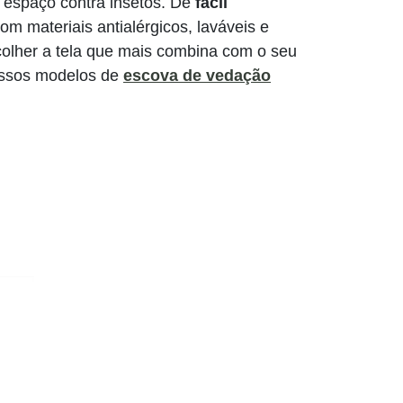
espaço contra insetos. De
fácil
m materiais antialérgicos, laváveis e
colher a tela que mais combina com o seu
ossos modelos de
escova de vedação