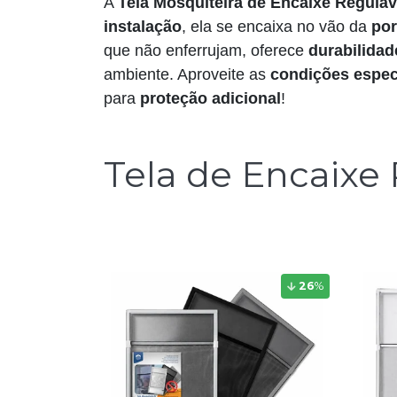
A
Tela Mosquiteira de Encaixe Reguláv
instalação
, ela se encaixa no vão da
por
que não enferrujam, oferece
durabilidad
ambiente. Aproveite as
condições espec
para
proteção adicional
!
Tela de Encaixe
26
%