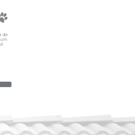
a de
0 cm
il