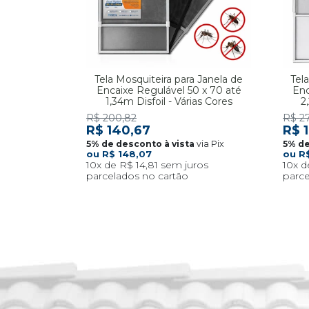
Tela Mosquiteira para Janela de
Tel
Encaixe Regulável 50 x 70 até
Enc
1,34m Disfoil - Várias Cores
2
R$ 200,82
R$ 2
R$ 140,67
R$ 1
via Pix
R$ 148,07
R
10x
R$ 14,81
10x