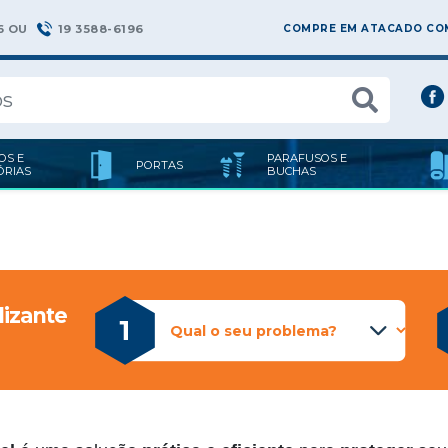
6 OU
19 3588-6196
COMPRE EM ATACADO COM
OS E
PARAFUSOS E
PORTAS
ÓRIAS
BUCHAS
l
izante