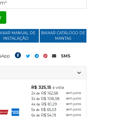
 m²
r
AIXAR MANUAL DE
BAIXAR CATÁLOGO DE
INSTALAÇÃO
MANTAS
tsApp
SMS
R$ 325,15
à vista
2x
R$ 162,58
sem juros
de
3x
R$ 108,38
sem juros
de
4x
R$ 81,29
sem juros
de
5x
R$ 65,03
sem juros
de
6x
R$ 54,19
sem juros
de