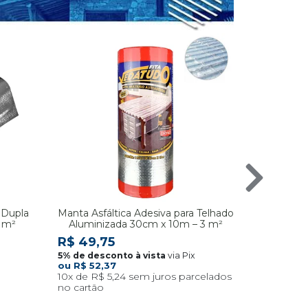
 Dupla
Manta Asfáltica Adesiva para Telhado
Manta Té
5 m²
Aluminizada 30cm x 10m – 3 m²
Face Res
R$ 49,75
R$ 52,
via Pix
R$ 52,37
10x
R$ 5,24