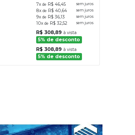
7x
R$ 46,45
sem juros
de
8x
R$ 40,64
sem juros
de
9x
R$ 36,13
sem juros
de
10x
R$ 32,52
sem juros
de
R$ 308,89
à vista
5% de desconto
R$ 308,89
à vista
5% de desconto