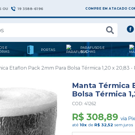
6 OU
19 3588-6196
COMPRE EM ATACADO COM
OS E
PARAFUSOS E
PORTAS
ÓRIAS
BUCHAS
ca Etaflon Pack 2mm Para Bolsa Térmica 1,20 x 20,83 - 
Manta Térmica 
Bolsa Térmica 1,
COD: 41262
R$ 308,89
via Pi
até
10x
de
R$ 32,52
sem juros