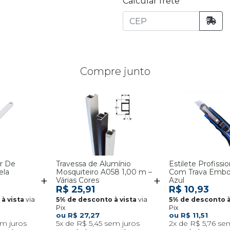
Calcular frete
Compre junto
or De
Travessa de Alumínio
Estilete Profiss
ela
Mosquiteiro A058 1,00 m –
Com Trava Embo
Várias Cores
Azul
R$ 25,91
R$ 10,93
via
via
Pix
Pix
R$ 27,27
R$ 11,51
5x
R$ 5,45
2x
R$ 5,76