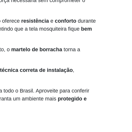
a força necessária sem comprometer o
o
oferece
resistência
e
conforto
durante
ntindo que a tela mosquiteira fique
bem
to, o
martelo de borracha
torna a
técnica correta de instalação
,
 todo o Brasil. Aproveite para conferir
aranta um ambiente mais
protegido e