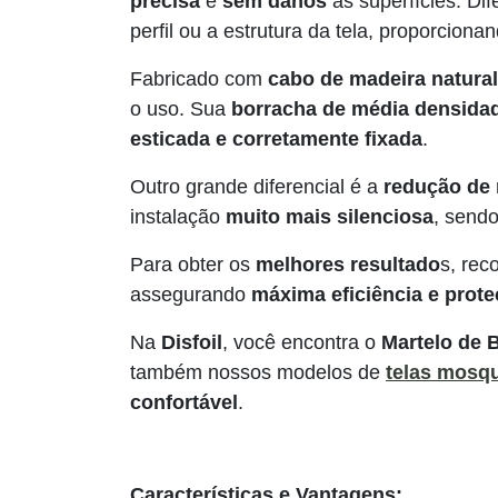
precisa
e
sem danos
às superfícies. Di
perfil ou a estrutura da tela, proporcion
Fabricado com
cabo de madeira natural
o uso. Sua
borracha de média densida
esticada e corretamente fixada
.
Outro grande diferencial é a
redução de 
instalação
muito mais silenciosa
, sendo
Para obter os
melhores resultado
s, rec
assegurando
máxima eficiência e prot
Na
Disfoil
, você encontra o
Martelo de 
também nossos modelos de
telas mosqu
confortável
.
Características e Vantagens: