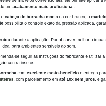
ferente de martelos convencionais, ele permite aplicar 
ando um
acabamento mais profissional
.
e
cabeça de borracha macia
na cor branca, o
martel
de
possibilita o controle exato da pressão aplicada, gara
ruído
durante a aplicação. Por absorver melhor o impac
 ideal para ambientes sensíveis ao som.
omenda-se seguir as instruções do fabricante e utilizar a
eção
contra insetos.
Borracha
com
excelente custo-benefício
e entrega para
iteiras
, com parcelamento em
até 10x sem juros
, e g