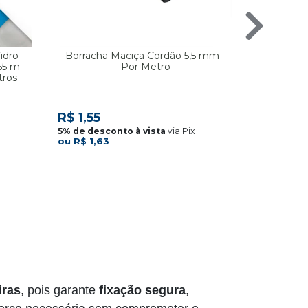
idro
Borracha Maciça Cordão 5,5 mm -
Rolete Ap
,55 m
Por Metro
tros
R$ 19,
R$ 1,55
via Pix
R$ 1,63
iras
, pois garante
fixação segura
,