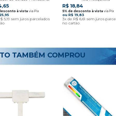
4,65
R$ 18,84
via Pix
via Pix
25,95
R$ 19,83
$ 5,19
3x
R$ 6,61
UTO TAMBÉM COMPROU