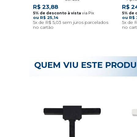
R$ 23,88
R$ 2
via Pix
R$ 25,14
R$ 
5x
R$ 5,03
5x
R
QUEM VIU ESTE PROD