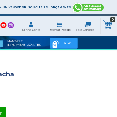
 UM VENDEDOR, SOLICITE SEU ORÇAMENTO
0
MANTAS E
OFERTAS
IMPERMEABILIZANTES
acha
r