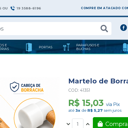
6 OU
19 3588-6196
COMPRE EM ATACADO COM
OS E
PARAFUSOS E
PORTAS
ÓRIAS
BUCHAS
Martelo de Borr
COD: 41351
R$ 15,03
via Pix
até
3x
de
R$ 5,27
sem juros
Compra