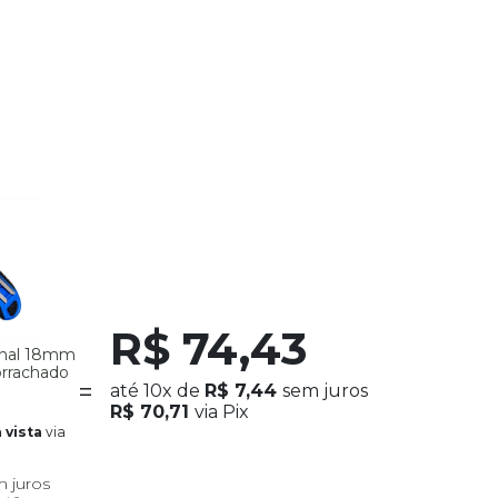
R$ 74,43
ional 18mm
rrachado
até
10x
de
R$ 7,44
sem juros
R$ 70,71
via Pix
via