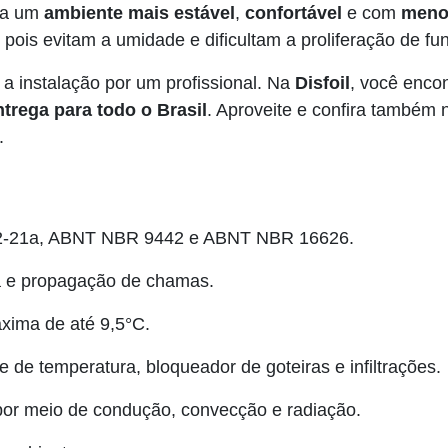
ara um
ambiente mais estável
,
confortável
e com
meno
, pois evitam a umidade e dificultam a proliferação de fu
a instalação por um profissional. Na
Disfoil
, você enco
ntrega para todo o Brasil
. Aproveite e confira também
.
62-21a, ABNT NBR 9442 e ABNT NBR 16626.
 e propagação de chamas.
áxima de até 9,5°C.
e de temperatura, bloqueador de goteiras e infiltrações.
por meio de condução, convecção e radiação.