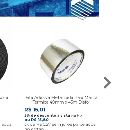
para
Fita Adesiva Metalizada Para Manta
Trame
Térmica 40mm x 45m Disfoil
R$ 2,7
R$ 15,01
via Pix
R$ 15,80
3x
R$ 5,27