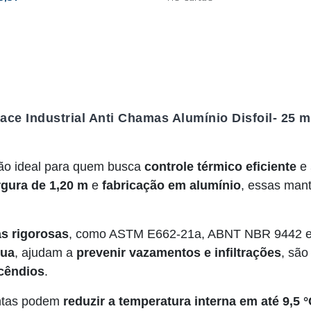
ce Industrial Anti Chamas Alumínio Disfoil- 25 m
ão ideal para quem busca
controle térmico eficiente
e
rgura de 1,20 m
e
fabricação em alumínio
, essas man
s rigorosas
, como ASTM E662-21a, ABNT NBR 9442 e
gua
, ajudam a
prevenir vazamentos e infiltrações
, sã
ncêndios
.
antas podem
reduzir a temperatura interna em até 9,5 