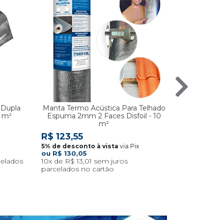
 Dupla
Manta Termo Acústica Para Telhado
Manta Ter
0 m²
Espuma 2mm 2 Faces Disfoil - 10
Espuma 2m
m²
R$ 325
R$ 123,55
via Pix
R$ 130,05
10x
R$ 13,01