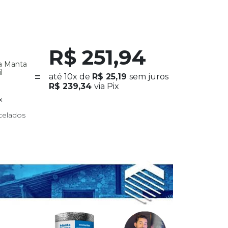
R$ 251,94
ra Manta
l
até
10x
de
R$ 25,19
sem juros
R$ 239,34
via Pix
x