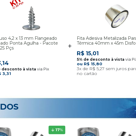
uso 4,2 x 13 mm Flangeado
Fita Adesiva Metalizada Pa
ado Ponta Agulha - Pacote
Térmica 40mm x 45m Disfoi
25 Pçs
R$ 15,01
via Pi
,14
R$ 15,80
3x
R$ 5,27
via Pix
 3,31
ADOS
17
%