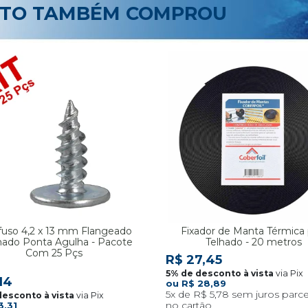
UTO TAMBÉM COMPROU
fuso 4,2 x 13 mm Flangeado
Fixador de Manta Térmica 
ado Ponta Agulha - Pacote
Telhado - 20 metros
Com 25 Pçs
R$ 27,45
via Pix
14
R$ 28,89
5x
R$ 5,78
via Pix
3,31