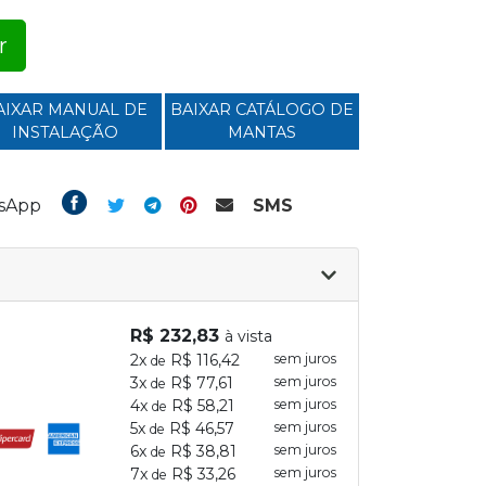
r
AIXAR MANUAL DE
BAIXAR CATÁLOGO DE
INSTALAÇÃO
MANTAS
tsApp
SMS
R$ 232,83
à vista
2x
R$ 116,42
sem juros
de
3x
R$ 77,61
sem juros
de
4x
R$ 58,21
sem juros
de
5x
R$ 46,57
sem juros
de
6x
R$ 38,81
sem juros
de
7x
R$ 33,26
sem juros
de