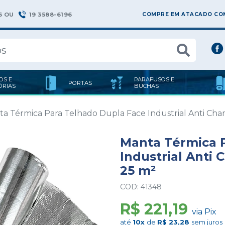
6 OU
19 3588-6196
COMPRE EM ATACADO COM
OS E
PARAFUSOS E
PORTAS
ÓRIAS
BUCHAS
a Térmica Para Telhado Dupla Face Industrial Anti Cham
Manta Térmica 
Industrial Anti 
25 m²
COD: 41348
R$ 221,19
via Pix
até
10x
de
R$ 23,28
sem juros