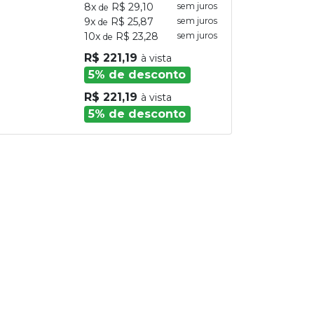
8x
R$ 29,10
sem juros
de
9x
R$ 25,87
sem juros
de
10x
R$ 23,28
sem juros
de
R$ 221,19
à vista
5% de desconto
R$ 221,19
à vista
5% de desconto