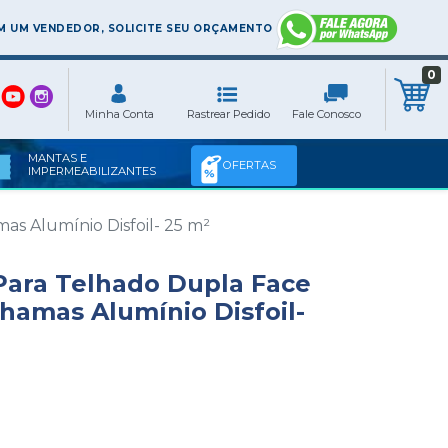
 UM VENDEDOR, SOLICITE SEU ORÇAMENTO
0
MANTAS E
OFERTAS
IMPERMEABILIZANTES
as Alumínio Disfoil- 25 m²
Para Telhado Dupla Face
Chamas Alumínio Disfoil-