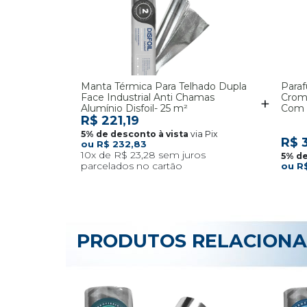
Manta Térmica Para Telhado Dupla
Paraf
Face Industrial Anti Chamas
Crom
Alumínio Disfoil- 25 m²
Com 
R$ 221,19
via Pix
R$ 3
R$ 232,83
10x
R$ 23,28
R$
PRODUTOS RELACION