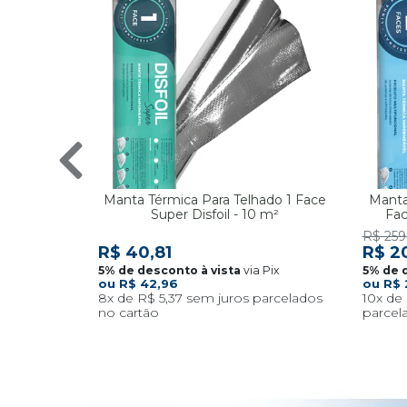
Manta Térmica Para Telhado 1 Face
Manta
Super Disfoil - 10 m²
Fac
R$ 259
R$ 40,81
R$ 2
via Pix
R$ 42,96
R$ 
8x
R$ 5,37
10x