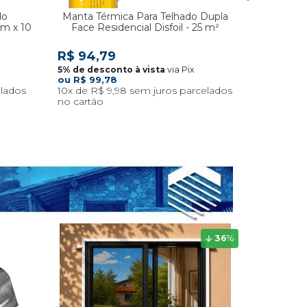
do
Manta Térmica Para Telhado Dupla
Manta Té
cm x 10
Face Residencial Disfoil - 25 m²
Face Res
R$ 164
R$ 94,79
via Pix
R$ 99,78
10x
R$ 9,98
36
%