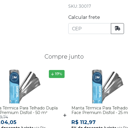
SKU: 30017
Calcular frete
Compre junto
17
%
 Térmica Para Telhado Dupla
Manta Térmica Para Telhado
Premium Disfoil - 50 m²
Face Premium Disfoil - 25 m
9,74
204,05
R$ 112,97
via Pix
via Pi