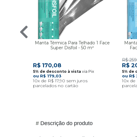
Manta Térmica Para Telhado 1 Face
Manta
Super Disfoil - 50 m²
Fac
R$ 259
R$ 170,08
R$ 2
via Pix
R$ 179,03
R$ 
10x
R$ 17,90
10x
#
Descrição do produto