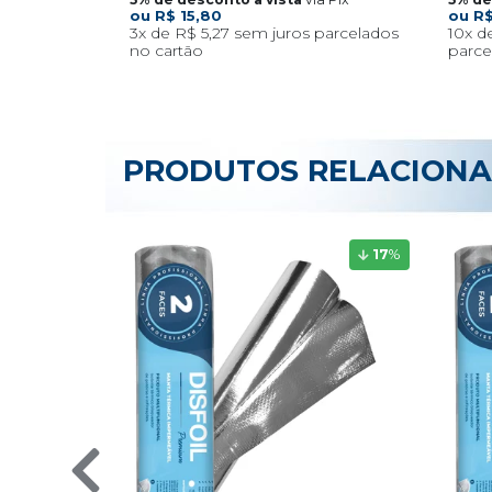
R$ 15,80
R$
3x
R$ 5,27
10x
PRODUTOS RELACION
17
%