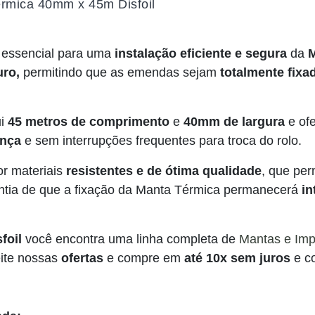
érmica 40mm x 45m Disfoil
 essencial para uma
instalação eficiente e segura
da
M
uro,
permitindo que as emendas sejam
totalmente fixa
ui
45 metros de comprimento
e
40mm de largura
e of
ança
e sem interrupções frequentes para troca do rolo.
or materiais
resistentes e de ótima qualidade
, que per
arantia de que a fixação da Manta Térmica permanecerá
in
foil
você encontra uma linha completa de
Mantas e Imp
eite nossas
ofertas
e compre em
até 10x sem juros
e 