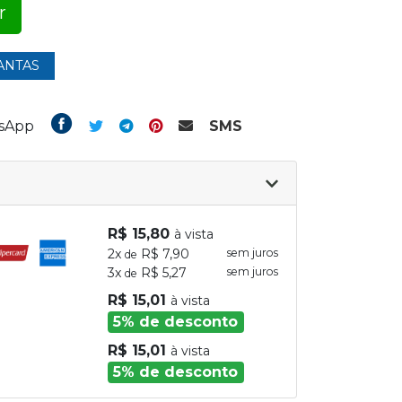
r
ANTAS
tsApp
SMS
R$ 15,80
à vista
2x
R$ 7,90
sem juros
de
3x
R$ 5,27
sem juros
de
R$ 15,01
à vista
5% de desconto
R$ 15,01
à vista
5% de desconto