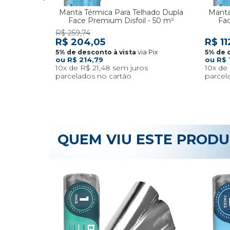
Manta Térmica Para Telhado Dupla
Manta
Face Premium Disfoil - 50 m²
Fac
R$ 259,74
R$ 204,05
R$ 11
via Pix
R$ 214,79
R$ 
10x
R$ 21,48
10x
QUEM VIU ESTE PROD