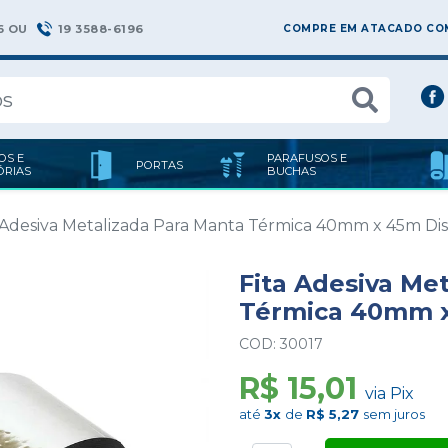
6 OU
19 3588-6196
COMPRE EM ATACADO COM
OS E
PARAFUSOS E
PORTAS
ÓRIAS
BUCHAS
 Adesiva Metalizada Para Manta Térmica 40mm x 45m Disf
Fita Adesiva Me
Térmica 40mm x
COD: 30017
R$ 15,01
via Pix
até
3x
de
R$ 5,27
sem juros