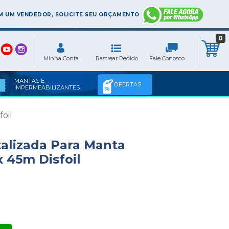
 UM VENDEDOR, SOLICITE SEU ORÇAMENTO
0
MANTAS E
OFERTAS
IMPERMEABILIZANTES
oil
talizada Para Manta
 45m Disfoil