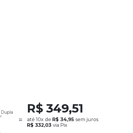
R$ 349,51
 Dupla
²
até
10x
de
R$ 34,95
sem juros
R$ 332,03
via Pix
x