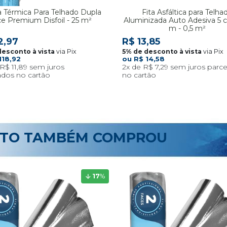
 Térmica Para Telhado Dupla
Fita Asfáltica para Telha
e Premium Disfoil - 25 m²
Aluminizada Auto Adesiva 5 
m - 0,5 m²
2,97
R$ 13,85
via Pix
via Pix
118,92
R$ 14,58
R$ 11,89
2x
R$ 7,29
UTO TAMBÉM COMPROU
17
%