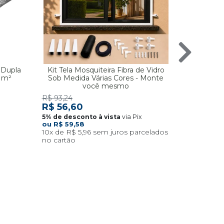
 Dupla
Kit Tela Mosquiteira Fibra de Vidro
Manta Ter
5 m²
Sob Medida Várias Cores - Monte
Espuma 2m
você mesmo
R$ 325
R$ 93,24
R$ 56,60
via Pix
R$ 59,58
10x
R$ 5,96