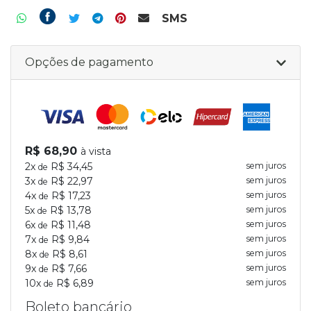
SMS
Opções de pagamento
R$ 68,90
à vista
2x
R$ 34,45
sem juros
de
3x
R$ 22,97
sem juros
de
4x
R$ 17,23
sem juros
de
5x
R$ 13,78
sem juros
de
6x
R$ 11,48
sem juros
de
7x
R$ 9,84
sem juros
de
8x
R$ 8,61
sem juros
de
9x
R$ 7,66
sem juros
de
10x
R$ 6,89
sem juros
de
Boleto bancário