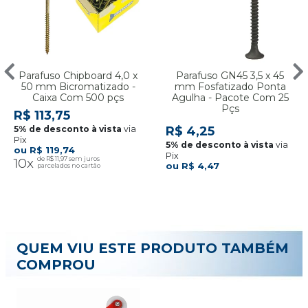
Parafuso Chipboard 4,0 x
Parafuso GN45 3,5 x 45
50 mm Bicromatizado -
mm Fosfatizado Ponta
Caixa Com 500 pçs
Agulha - Pacote Com 25
Pçs
R$ 113,75
via
R$ 4,25
Pix
via
R$ 119,74
Pix
10x
R$ 11,97
R$ 4,47
QUEM VIU ESTE PRODUTO TAMBÉM
COMPROU