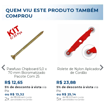
QUEM VIU ESTE PRODUTO TAMBÉM
COMPROU
Parafuso Chipboard 5,0 x
Rolete de Nylon Aplicador
70 mm Bicromatizado
de Cordão
Pacote Com 25
R$ 12,65
R$ 23,88
via
via
Pix
Pix
R$ 13,32
R$ 25,14
2x
R$ 6,66
5x
R$ 5,03