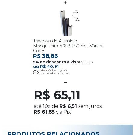
Travessa de Alumínio
Mosquiteiro A058 1,50 m – Várias
Cores
R$ 38,86
via Pix
R$ 40,91
8x
R$ 5,11
R$ 65,11
até
10x
de
R$ 6,51
sem juros
R$ 61,85
via Pix
PRODUTOS RELACIONADOS