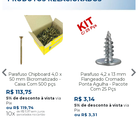
Parafuso Chipboard 4,0 x
Parafuso 4,2 x 13 mm
50 mm Bicromatizado -
Flangeado Cromado
Caixa Com 500 pçs
Ponta Agulha - Pacote
Com 25 Pçs
R$ 113,75
via
R$ 3,14
Pix
via
R$ 119,74
Pix
10x
R$ 11,97
R$ 3,31