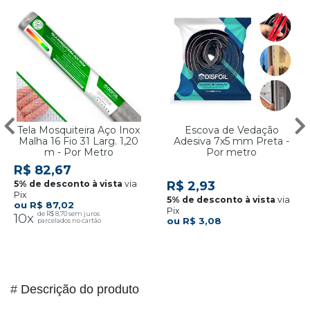
Tela Mosquiteira Aço Inox
Escova de Vedação
Malha 16 Fio 31 Larg. 1,20
Adesiva 7x5 mm Preta -
m - Por Metro
Por metro
R$ 82,67
via
R$ 2,93
Pix
via
R$ 87,02
Pix
10x
R$ 8,70
R$ 3,08
#
Descrição do produto