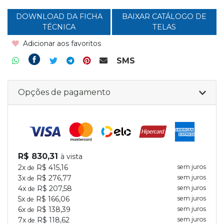
DOWNLOAD DA FICHA
BAIXAR CATÁLOGO DE
TÉCNICA
TELAS
Adicionar aos favoritos
SMS
Opções de pagamento
R$ 830,31
à vista
2x
R$ 415,16
sem juros
de
3x
R$ 276,77
sem juros
de
4x
R$ 207,58
sem juros
de
5x
R$ 166,06
sem juros
de
6x
R$ 138,39
sem juros
de
7x
R$ 118,62
sem juros
de