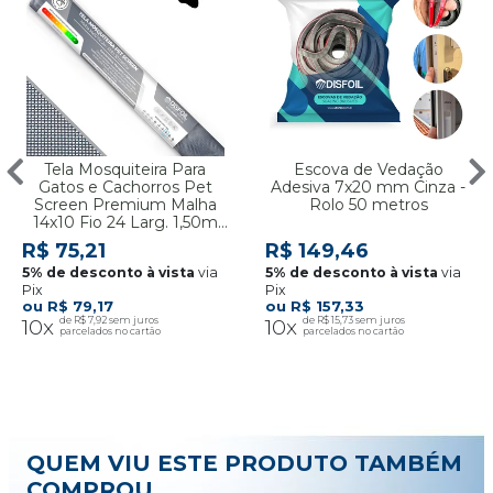
Tela Mosquiteira Para
Escova de Vedação
Gatos e Cachorros Pet
Adesiva 7x20 mm Cinza -
Screen Premium Malha
Rolo 50 metros
14x10 Fio 24 Larg. 1,50m
Cinza - Por Metro
R$ 75,21
R$ 149,46
via
via
Pix
Pix
R$ 79,17
R$ 157,33
10x
R$ 7,92
10x
R$ 15,73
QUEM VIU ESTE PRODUTO TAMBÉM
COMPROU