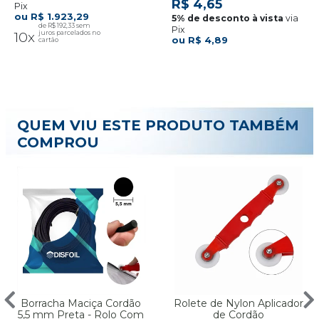
R$ 4,65
Pix
R$ 1.923,29
via
R$ 192,33
Pix
10x
R$ 4,89
QUEM VIU ESTE PRODUTO TAMBÉM
COMPROU
Borracha Maciça Cordão
Rolete de Nylon Aplicador
5,5 mm Preta - Rolo Com
de Cordão