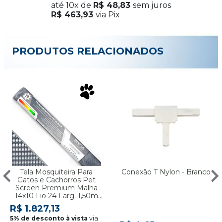
até
10x
de
R$ 48,83
sem juros
R$ 463,93
via Pix
PRODUTOS RELACIONADOS
Tela Mosquiteira Para
Conexão T Nylon - Branco
Gatos e Cachorros Pet
Screen Premium Malha
14x10 Fio 24 Larg. 1,50m
Cinza - Rolo Com 30
R$ 1.827,13
metros
via