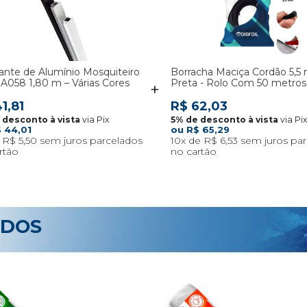
nte de Alumínio Mosquiteiro
Borracha Maciça Cordão 5,
l A058 1,80 m – Várias Cores
Preta - Rolo Com 50 metros
1,81
R$ 62,03
via Pix
via Pi
 44,01
R$ 65,29
R$ 5,50
10x
R$ 6,53
ADOS