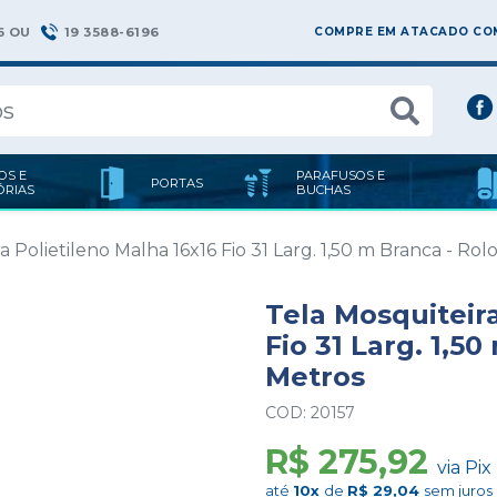
6 OU
19 3588-6196
COMPRE EM ATACADO COM
OS E
PARAFUSOS E
PORTAS
ÓRIAS
BUCHAS
a Polietileno Malha 16x16 Fio 31 Larg. 1,50 m Branca - Ro
Tela Mosquiteira
Fio 31 Larg. 1,5
Metros
COD: 20157
R$ 275,92
via Pix
até
10x
de
R$ 29,04
sem juros