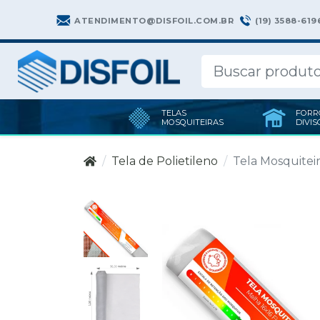
(19) 3588-619
ATENDIMENTO@DISFOIL.COM.BR
TELAS
FORR
MOSQUITEIRAS
DIVIS
Tela de Polietileno
Tela Mosquiteir