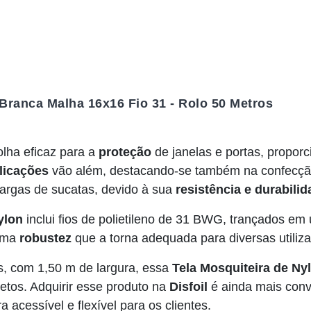
 Branca Malha 16x16 Fio 31 - Rolo 50 Metros
lha eficaz para a
proteção
de janelas e portas, propo
licações
vão além, destacando-se também na confecção
cargas de sucatas, devido à sua
resistência e durabilid
ylon
inclui fios de polietileno de 31 BWG, trançados e
 uma
robustez
que a torna adequada para diversas utiliz
s, com 1,50 m de largura, essa
Tela Mosquiteira de Ny
jetos. Adquirir esse produto na
Disfoil
é ainda mais conv
 acessível e flexível para os clientes.