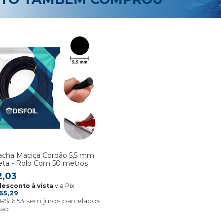
acha Maciça Cordão 5,5 mm
eta - Rolo Com 50 metros
2,03
via Pix
65,29
R$ 6,53