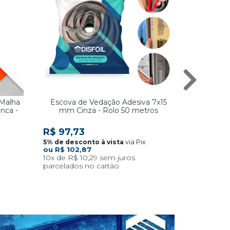
 Malha
Escova de Vedação Adesiva 7x15
Dobra
anca -
mm Cinza - Rolo 50 metros
Mo
R$ 4,7
R$ 97,73
via Pix
R$ 102,87
10x
R$ 10,29