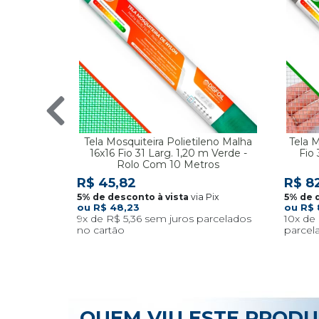
Tela Mosquiteira Polietileno Malha
Tela 
16x16 Fio 31 Larg. 1,20 m Verde -
Fio 
Rolo Com 10 Metros
R$ 45,82
R$ 8
via Pix
R$ 48,23
R$ 
9x
R$ 5,36
10x
QUEM VIU ESTE PROD