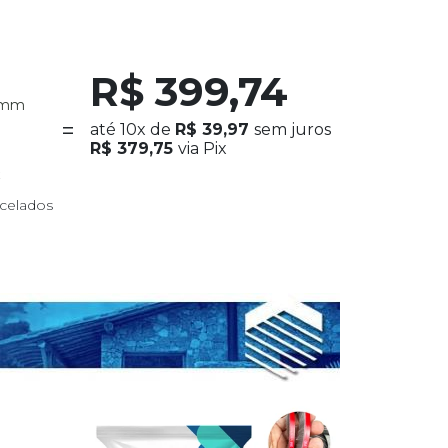
R$ 399,74
5 mm
até
10x
de
R$ 39,97
sem juros
R$ 379,75
via Pix
x