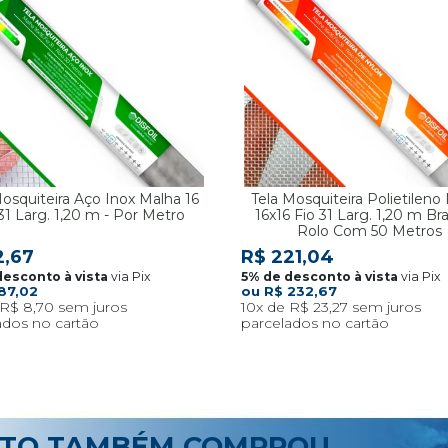
Mosquiteira Aço Inox Malha 16
Tela Mosquiteira Polietileno
31 Larg. 1,20 m - Por Metro
16x16 Fio 31 Larg. 1,20 m Br
Rolo Com 50 Metros
2,67
R$ 221,04
via Pix
via Pix
87,02
R$ 232,67
R$ 8,70
10x
R$ 23,27
UTO TAMBÉM COMPROU