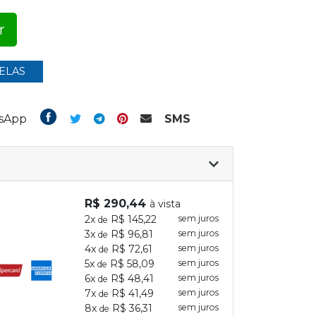
r
ELAS
tsApp
SMS
R$ 290,44
à vista
2x
R$ 145,22
sem juros
de
3x
R$ 96,81
sem juros
de
4x
R$ 72,61
sem juros
de
5x
R$ 58,09
sem juros
de
6x
R$ 48,41
sem juros
de
7x
R$ 41,49
sem juros
de
8x
R$ 36,31
sem juros
de