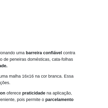
rcionando uma
barreira confiável
contra
 de peneiras domésticas, cata-folhas
ade.
m uma malha 16x16 na cor branca. Essa
ações.
lon
oferece
praticidade
na aplicação,
eniente, pois permite o
parcelamento