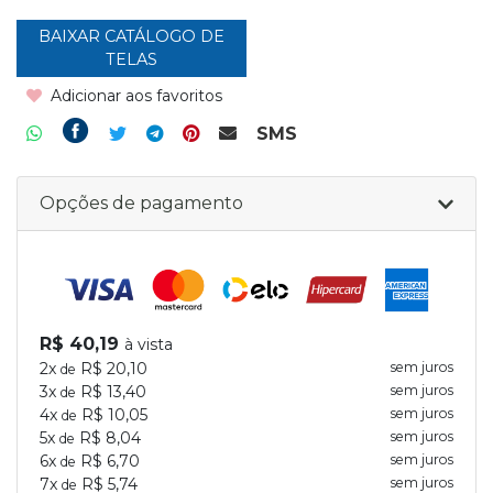
BAIXAR CATÁLOGO DE
TELAS
Adicionar aos favoritos
SMS
Opções de pagamento
R$ 40,19
à vista
2x
R$ 20,10
sem juros
de
3x
R$ 13,40
sem juros
de
4x
R$ 10,05
sem juros
de
5x
R$ 8,04
sem juros
de
6x
R$ 6,70
sem juros
de
7x
R$ 5,74
sem juros
de