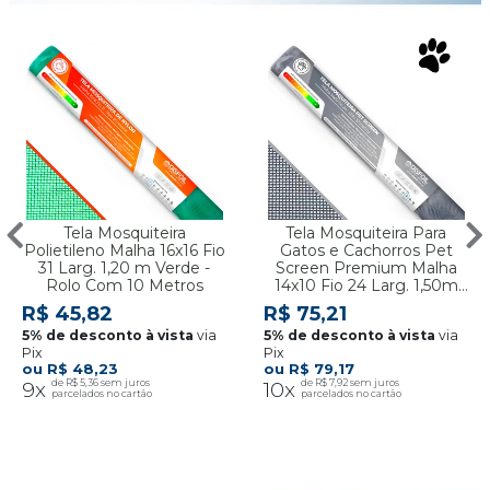
Tela Mosquiteira
Tela Mosquiteira Para
Polietileno Malha 16x16 Fio
Gatos e Cachorros Pet
31 Larg. 1,20 m Verde -
Screen Premium Malha
Rolo Com 10 Metros
14x10 Fio 24 Larg. 1,50m
Cinza - Por Metro
R$ 45,82
R$ 75,21
via
via
Pix
Pix
R$ 48,23
R$ 79,17
9x
R$ 5,36
10x
R$ 7,92