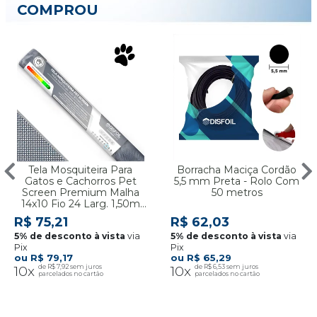
COMPROU
Tela Mosquiteira Para
Borracha Maciça Cordão
Gatos e Cachorros Pet
5,5 mm Preta - Rolo Com
Screen Premium Malha
50 metros
14x10 Fio 24 Larg. 1,50m
Cinza - Por Metro
R$ 75,21
R$ 62,03
via
via
Pix
Pix
R$ 79,17
R$ 65,29
10x
R$ 7,92
10x
R$ 6,53