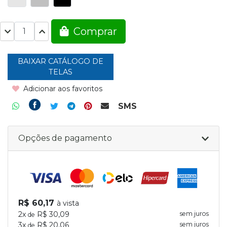
Comprar
BAIXAR CATÁLOGO DE
TELAS
Adicionar aos favoritos
SMS
Opções de pagamento
R$ 60,17
à vista
2x
R$ 30,09
sem juros
de
3x
R$ 20,06
sem juros
de