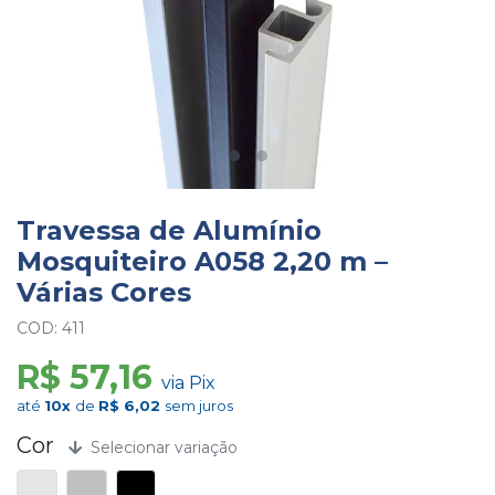
Travessa de Alumínio
Mosquiteiro A058 2,20 m –
Várias Cores
COD: 411
R$ 57,16
via Pix
até
10x
de
R$ 6,02
sem juros
Cor
Selecionar variação