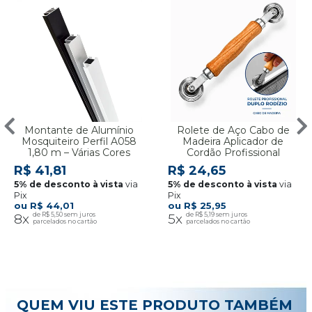
Montante de Alumínio
Rolete de Aço Cabo de
Mosquiteiro Perfil A058
Madeira Aplicador de
1,80 m – Várias Cores
Cordão Profissional
R$ 41,81
R$ 24,65
via
via
Pix
Pix
R$ 44,01
R$ 25,95
8x
R$ 5,50
5x
R$ 5,19
QUEM VIU ESTE PRODUTO TAMBÉM