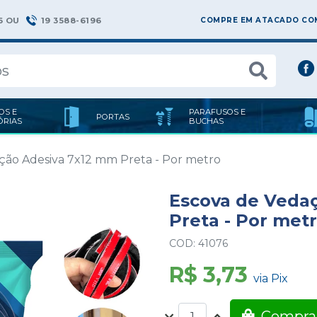
6 OU
19 3588-6196
COMPRE EM ATACADO COM
OS E
PARAFUSOS E
PORTAS
ÓRIAS
BUCHAS
ção Adesiva 7x12 mm Preta - Por metro
Escova de Veda
Preta - Por met
COD: 41076
R$ 3,73
via Pix
Compra