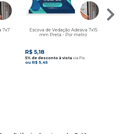
a 7x7
Escova de Vedação Adesiva 7x15
Borracha
o
mm Preta - Por metro
R$ 1,6
R$ 5,18
via Pix
R$ 5,45