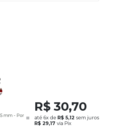
R$ 30,70
,5 mm - Por
até
6x
de
R$ 5,12
sem juros
R$ 29,17
via Pix