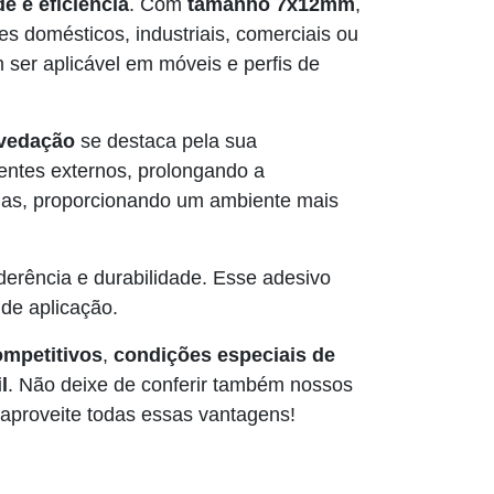
e e eficiência
. Com
tamanho 7x12mm
,
les domésticos, industriais, comerciais ou
m ser aplicável em móveis e perfis de
vedação
se destaca pela sua
entes externos, prolongando a
culas, proporcionando um ambiente mais
aderência e durabilidade. Esse adesivo
de aplicação.
mpetitivos
,
condições especiais de
l
. Não deixe de conferir também nossos
 aproveite todas essas vantagens!