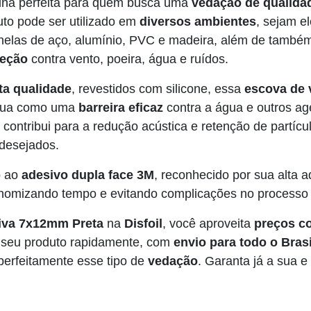
lha perfeita para quem busca uma
vedação de qualidad
uto pode ser utilizado em
diversos ambientes
, sejam e
 janelas de aço, alumínio, PVC e madeira, além de també
teção
contra vento, poeira, água e ruídos.
lta qualidade
, revestidos com silicone, essa
escova de 
 atua como uma
barreira eficaz
contra a água e outros ag
a contribui para a redução acústica e retenção de partí
ndesejados.
o ao
adesivo dupla face 3M
, reconhecido por sua alta 
nomizando tempo e evitando complicações no processo 
iva 7x12mm Preta
na
Disfoil
, você aproveita
preços co
 seu produto rapidamente, com
envio para todo o Brasi
erfeitamente esse tipo de
vedação
. Garanta já a sua e