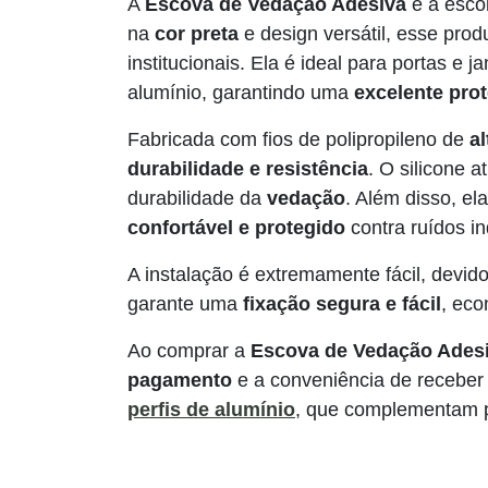
A
Escova de Vedação Adesiva
é a esco
na
cor preta
e design versátil, esse prod
institucionais. Ela é ideal para portas e
alumínio, garantindo uma
excelente pro
Fabricada com fios de polipropileno de
a
durabilidade e resistência
. O silicone
durabilidade da
vedação
. Além disso, el
confortável e protegido
contra ruídos i
A instalação é extremamente fácil, devid
garante uma
fixação segura e fácil
, eco
Ao comprar a
Escova de Vedação Ades
pagamento
e a conveniência de receber
perfis de alumínio
, que complementam p