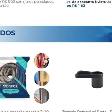
R$ 5,03
via 
R$ 1,63
ADOS
va de Vedação Adesiva 7x20
Tramela Removível Preta - 