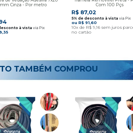
mm Cinza - Por metro
Com 100 Pçs
R$ 87,02
via Pix
,94
R$ 91,60
10x
R$ 9,16
via Pix
8,35
UTO TAMBÉM COMPROU