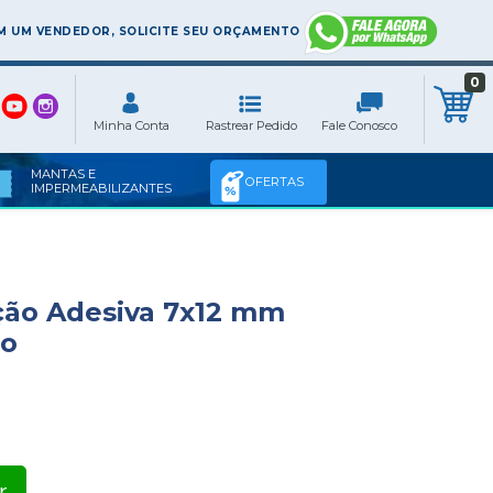
 UM VENDEDOR, SOLICITE SEU ORÇAMENTO
0
MANTAS E
OFERTAS
IMPERMEABILIZANTES
ção Adesiva 7x12 mm
ro
r